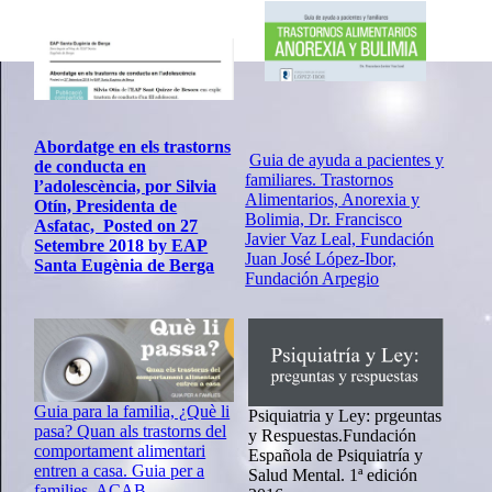
Abordatge en els trastorns
Guia de ayuda a pacientes y
de conducta en
familiares. Trastornos
l’adolescència, por Silvia
Alimentarios, Anorexia y
Otín, Presidenta de
Bolimia, Dr. Francisco
Asfatac, Posted on 27
Javier Vaz Leal, Fundación
Setembre 2018 by EAP
Juan José López-Ibor,
Santa Eugènia de Berga
Fundación Arpegio
Guia para la familia, ¿Què li
Psiquiatria y Ley: prgeuntas
pasa? Quan als trastorns del
y Respuestas.Fundación
comportament alimentari
Española de Psiquiatría y
entren a casa. Guia per a
Salud Mental. 1ª edición
families, ACAB.