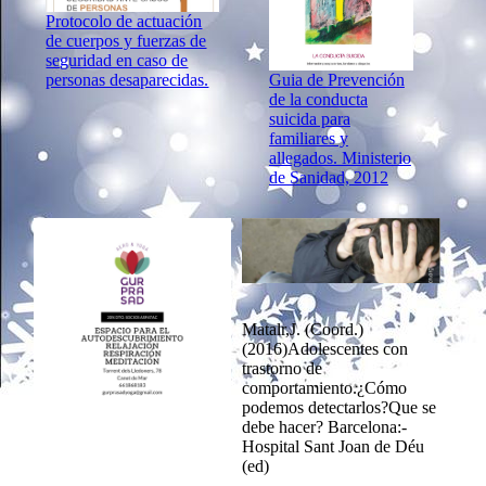
Protocolo de actuación
de cuerpos y fuerzas de
seguridad en caso de
Guia de Prevención
personas desaparecidas.
de la conducta
suicida para
familiares y
allegados. Ministerio
de Sanidad, 2012
Matalr,J. (Coord.)
(2016)Adolescentes con
trastorno de
comportamiento.¿Cómo
podemos detectarlos?Que se
debe hacer? Barcelona:-
Hospital Sant Joan de Déu
(ed)