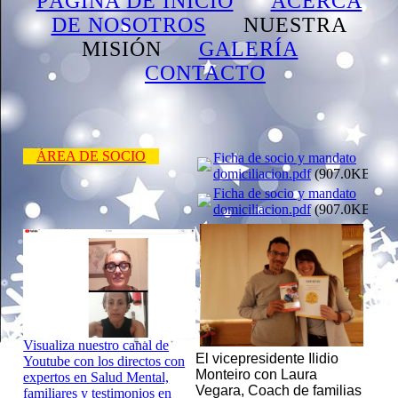
PÁGINA DE INICIO
ACERCA
DE NOSOTROS
NUESTRA
MISIÓN
GALERÍA
CONTACTO
ÁREA DE SOCIO
Ficha de socio y mandato
domiciliacion.pdf
(907.0KB)
Ficha de socio y mandato
domiciliacion.pdf
(907.0KB)
Visualiza nuestro canal de
El vicepresidente Ilidio
Youtube con los directos con
Monteiro con Laura
expertos en Salud Mental,
Vegara, Coach de familias
familiares y testimonios en